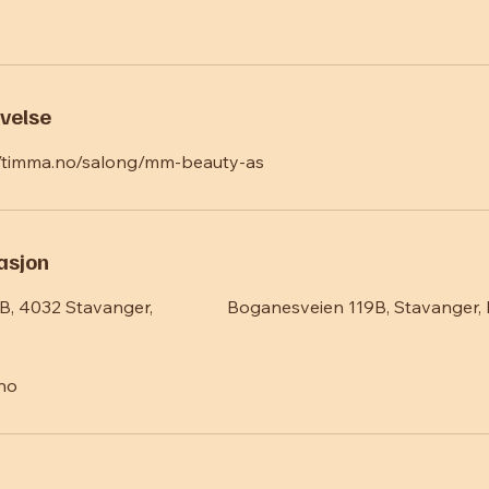
velse
://timma.no/salong/mm-beauty-as
asjon
B, 4032 Stavanger,
Boganesveien 119B, Stavanger,
no