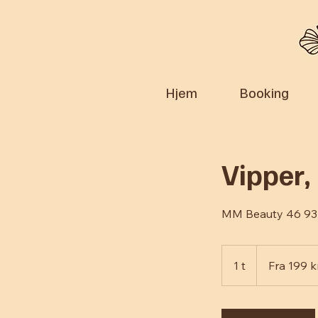
Hjem
Booking
Vipper,
MM Beauty 46 93
Fra
199
1 t
1
Fra 199 k
norske
kroner