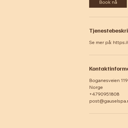
Book nå
Tjenestebeskri
Se mer på: https
Kontaktinform
Boganesveien 119
Norge
+4790951808
post@gauselspa.