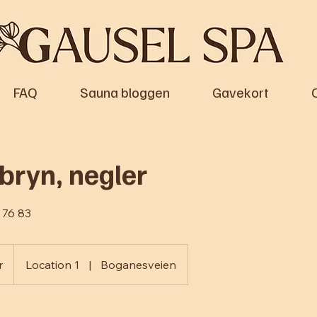
FAQ
Sauna bloggen
Gavekort
 bryn, negler
 76 83
r
Location 1
|
Boganesveien