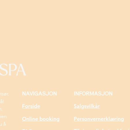
NAVIGASJON
INFORMASJON
isør,
ål
Forside
Salgsvilkår
n,
pen
Online booking
Personvernerklæring
u å